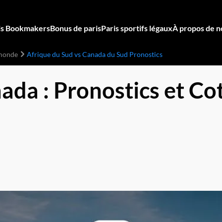
is Bookmakers
Bonus de paris
Paris sportifs légaux
À propos de n
 monde
Afrique du Sud vs Canada du Sud Pronostics
nada : Pronostics et C