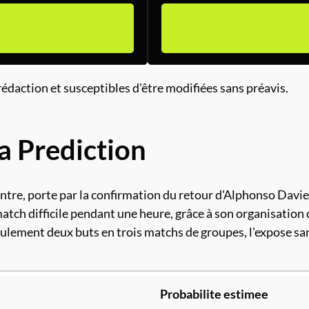
rédaction et susceptibles d'être modifiées sans préavis.
a Prediction
tre, porte par la confirmation du retour d'Alphonso Davies 
tch difficile pendant une heure, grâce à son organisation 
lement deux buts en trois matchs de groupes, l'expose sa
Probabilite estimee