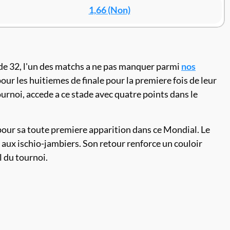
1,66 (Non)
 de 32, l'un des matchs a ne pas manquer parmi
nos
pour les huitiemes de finale pour la premiere fois de leur
urnoi, accede a ce stade avec quatre points dans le
pour sa toute premiere apparition dans ce Mondial. Le
aux ischio-jambiers. Son retour renforce un couloir
l du tournoi.