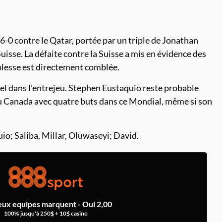
-0 contre le Qatar, portée par un triple de Jonathan
uisse. La défaite contre la Suisse a mis en évidence des
iblesse est directement comblée.
éel dans l’entrejeu. Stephen Eustaquio reste probable
du Canada avec quatre buts dans ce Mondial, même si son
o; Saliba, Millar, Oluwaseyi; David.
eux equipes marquent - Oui 2,00
100% jusqu'à 250$ + 10$ casino