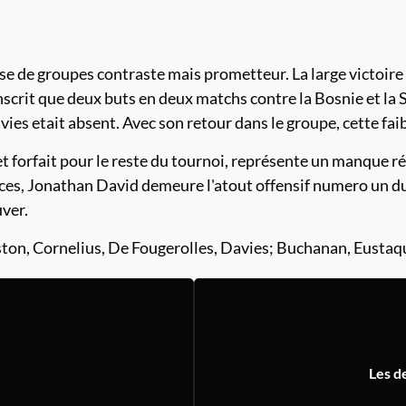
e de groupes contraste mais prometteur. La large victoire 6
nscrit que deux buts en deux matchs contre la Bosnie et la S
avies etait absent. Avec son retour dans le groupe, cette fa
 et forfait pour le reste du tournoi, représente un manque r
nces, Jonathan David demeure l'atout offensif numero un 
uver.
on, Cornelius, De Fougerolles, Davies; Buchanan, Eustaqui
Les d