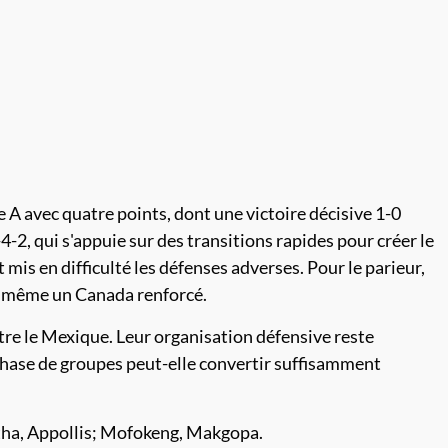
 A avec quatre points, dont une victoire décisive 1-0
-2, qui s'appuie sur des transitions rapides pour créer le
mis en difficulté les défenses adverses. Pour le parieur,
ri, même un Canada renforcé.
ntre le Mexique. Leur organisation défensive reste
n phase de groupes peut-elle convertir suffisamment
a, Appollis; Mofokeng, Makgopa.