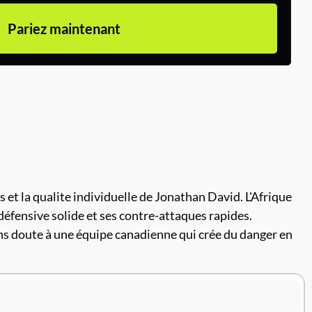
Pariez maintenant
et la qualite individuelle de Jonathan David. L'Afrique
défensive solide et ses contre-attaques rapides.
ns doute à une équipe canadienne qui crée du danger en