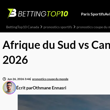
Paris Sportifs
Av
BettingTop10 Canada
pronostics sportifs
pronostics coupe du
Afrique du Sud vs Ca
2026
Jun 26, 2026 3:46
pronostics coupe du monde
Écrit par
Othmane Ennasri