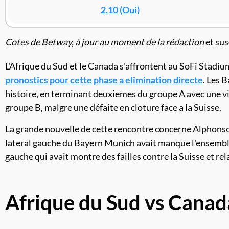
2,10 (Oui)
Cotes de
Betway
, à jour au moment de la rédaction
et sus
L'Afrique du Sud et le Canada s'affrontent au SoFi Stadi
pronostics pour cette phase a elimination directe
. Les 
histoire, en terminant deuxiemes du groupe A avec une vic
groupe B, malgre une défaite en cloture face a la Suisse.
La grande nouvelle de cette rencontre concerne Alphonso
lateral gauche du Bayern Munich avait manque l'ensemble 
gauche qui avait montre des failles contre la Suisse et r
Afrique du Sud vs Canad