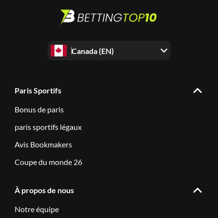
Canada (EN)
Paris Sportifs
Bonus de paris
paris sportifs légaux
Avis Bookmakers
Coupe du monde 26
À propos de nous
Notre équipe