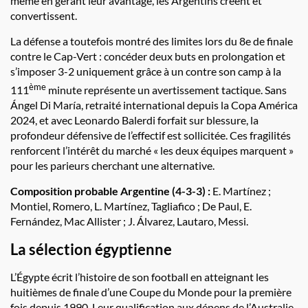
même en gérant leur avantage, les Argentins créent et
convertissent.
La défense a toutefois montré des limites lors du 8e de finale
contre le Cap-Vert : concéder deux buts en prolongation et
s’imposer 3-2 uniquement grâce à un contre son camp à la
ème
111
minute représente un avertissement tactique. Sans
Ángel Di María, retraité international depuis la Copa América
2024, et avec Leonardo Balerdi forfait sur blessure, la
profondeur défensive de l’effectif est sollicitée. Ces fragilités
renforcent l’intérêt du marché « les deux équipes marquent »
pour les parieurs cherchant une alternative.
Composition probable Argentine (4-3-3) :
E. Martínez ;
Montiel, Romero, L. Martínez, Tagliafico ; De Paul, E.
Fernández, Mac Allister ; J. Álvarez, Lautaro, Messi.
La sélection égyptienne
L’Égypte écrit l’histoire de son football en atteignant les
huitièmes de finale d’une Coupe du Monde pour la première
fois depuis 1990. Leur qualification aux dépens de l’Australie