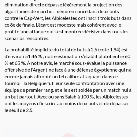
élimination directe dépasse légèrement la projection des
algorithmes de marché : même en concédant deux buts
contre le Cap-Vert, les Albicelestes ont inscrit trois buts dans
ce 8e de finale. L’écart est modeste mais cohérent avec le
profil d’une attaque qui s’est montrée décisive dans tous les
scénarios rencontrés.
La probabilité implicite du total de buts à 2,5 (cote 1,94) est
d’environ 51,46 % ; notre estimation s’établit plutôt entre 60
% et 65 %. À notre avis, le marché sous-évalue la puissance
offensive de l’Argentine face à une défense égyptienne qui n’a
encore jamais affronté un tel calibre attaquant dans ce
tournoi : la Belgique fut leur seule confrontation avec une
équipe de premier rang, et elle s’est soldée par un match nul à
un but partout. Avec ou sans Salah à 100 %, les Albicelestes
ont les moyens d’inscrire au moins deux buts et de dépasser
le seuil de 2,5.