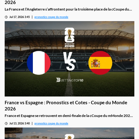
2026
La France et l’Angleterre s’affrontent pour la troisième place de la cCoupe du
mMonde 2026 le 18 juillet : Mbappé et Kane en tête d’affiche, avec Saliba
Jul 17, 2026 3:45
pronostics coupe du monde
incertain et Rice à surveiller pour un match qui promet d’être ouvert.
France vs Espagne : Pronostics et Cotes - Coupe du Monde
2026
France et Espagne se retrouvent en demi-finale de la cCoupe du mMonde 2026
le 14 juillet à Dallas, dans un choc au sommet entre deux nations invaincues
Jul 13, 2026 3:40
pronostics coupe du monde
dans ce tournoi. Les treize buts des Bleus contrastent avec la défense
hermétique de la Roja, qui n'a concédé qu'un seul but en cinq matchs.