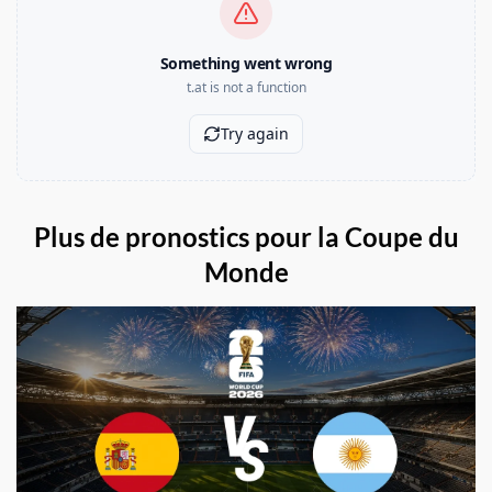
Plus de pronostics pour la Coupe du
Monde