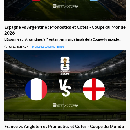
Espagne vs Argentine : Pronostics et Cotes - Coupe du Monde
2026
L’Espagne et l’Argentine s’affrontent en grande finale de la Coupe du monde
2026 le 19 juillet au MetLife Stadium : la machine défensive espagnole, invaincue
Jul 17, 2026 4:27
pronostics coupe du monde
en sept matchs, face à un Lionel Messi auteur de huit buts dans ce tournoi.
France vs Angleterre : Pronostics et Cotes - Coupe du Monde