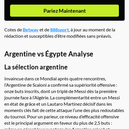
Pariez Maintenant
Cotes de
Betway
et de
888sport
, à jour au moment de la
rédaction et susceptibles d’être modifiées sans préavis.
Argentine vs Égypte Analyse
La sélection argentine
Invaincue dans ce Mondial après quatre rencontres,
l’Argentine de Scaloni a confirmé sa supériorité offensive :
onze buts inscrits, dont un triplé de Messi dès la première
journée face à l’Algérie. La complémentarité entre un Messi
en état de grâce et un Lautaro Martínez décisif dans les
moments clés fait de cette attaque l’une des plus redoutables
du tournoi. Pour un parieur, ce niveau d’efficacité offensive
est le principal argument en faveur du plus de 2,5 buts :