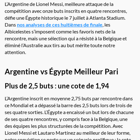
L’Argentine de Lionel Messi, meilleure attaque de la
compétition avec onze buts inscrits en quatre rencontres,
défie une Égypte historique le 7 juillet à Atlanta Stadium.
Dans
nos analyses de ces huitièmes de finale
, les
Albicelestes s’imposent comme les favoris nets de la
rencontre, mais une sélection qui a résisté à la Belgique et
éliminé l’Australie aux tirs au but mérite toute notre
attention.
Argentine vs Égypte Meilleur Pari
Plus de 2,5 buts : une cote de 1,94
L’Argentine inscrit en moyenne 2,75 buts par rencontre dans
ce Mondial et a dépassé la barre des 2,5 buts lors de trois de
ses quatre sorties. L’Égypte a encaissé un but lors de chacune
de ses quatre rencontres, y compris face à la Belgique, une
des équipes les plus structurées de la compétition. Avec
Lionel Messi et Lautaro Martínez au meilleur de leur forme,
notre conviction se porte sur un scénario prolifique : la cote