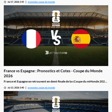
Jul 17, 2026 3:45
pronostics coupe du monde
incertain et Rice à surveiller pour un match qui promet d’être ouvert.
France vs Espagne : Pronostics et Cotes - Coupe du Monde
2026
France et Espagne se retrouvent en demi-finale de la cCoupe du mMonde 2026
le 14 juillet à Dallas, dans un choc au sommet entre deux nations invaincues
Jul 13, 2026 3:40
pronostics coupe du monde
dans ce tournoi. Les treize buts des Bleus contrastent avec la défense
hermétique de la Roja, qui n'a concédé qu'un seul but en cinq matchs.