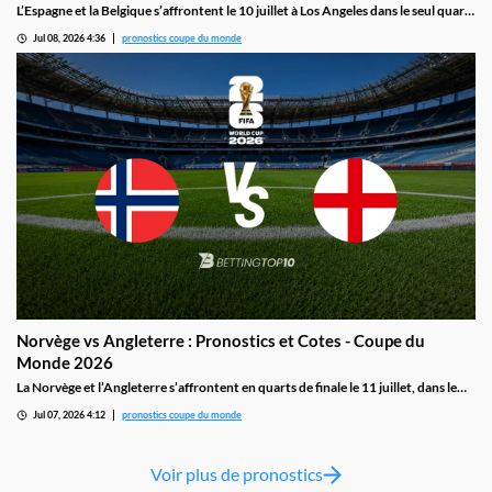
L’Espagne et la Belgique s’affrontent le 10 juillet à Los Angeles dans le seul quart
de finale entièrement européen de cette cCoupe du mMonde 2026. La Roja
Jul 08, 2026 4:36
pronostics coupe du monde
présente la meilleure défense du tournoi avec zéro but concédé en cinq matchs,
face à des Diables Rouges portés par leur victoire 4-1 contre les États-Unis.
Norvège vs Angleterre : Pronostics et Cotes - Coupe du
Monde 2026
La Norvège et l’Angleterre s’affrontent en quarts de finale le 11 juillet, dans le
duel le plus imprévisible de ce stade de la compétition. Haaland compte sept
Jul 07, 2026 4:12
pronostics coupe du monde
buts depuis le coup d’envoi du tournoi et les Three Lions ont arraché leur
qualification à dix contre onze face au Mexique
Voir plus de pronostics