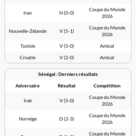
Coupe du Monde
Iran
N (0-0)
2026
Coupe du Monde
Nouvelle-Zélande
V (5-1)
2026
Tunisie
V (5-0)
Amical
Croatie
V (2-0)
Amical
Sénégal : Derniers résultats
Adversaire
Résultat
Compétition
Coupe du Monde
Irak
V (5-0)
2026
Coupe du Monde
Norvège
D (2-3)
2026
Coupe du Monde