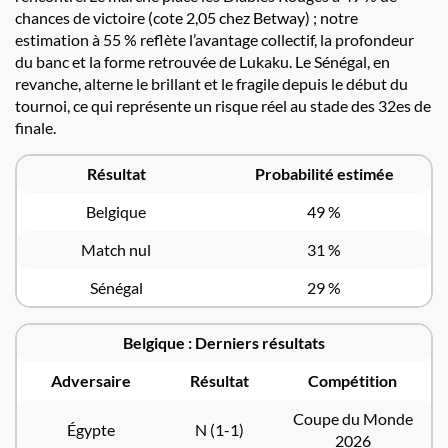
chances de victoire (cote 2,05 chez Betway) ; notre
estimation à 55 % reflète l’avantage collectif, la profondeur
du banc et la forme retrouvée de Lukaku. Le Sénégal, en
revanche, alterne le brillant et le fragile depuis le début du
tournoi, ce qui représente un risque réel au stade des 32es de
finale.
Résultat
Probabilité estimée
Belgique
49 %
Match nul
31 %
Sénégal
29 %
Belgique : Derniers résultats
Adversaire
Résultat
Compétition
Coupe du Monde
Égypte
N (1-1)
2026