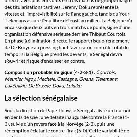
directe, avec plusieurs buts en trois matchs de groupe malgré
des titularisations tardives. Jeremy Doku représente la
vitesse et l’imprévisibilité sur le flanc gauche, tandis qu’Youri
Tielemans assure l’équilibre défensif au milieu. La Belgique n’a
encaissé que deux buts en trois matchs de poule, signe d’une
organisation défensive sérieuse derrière Thibaut Courtois.
En phase à élimination directe, le rapport risque-rendement
de De Bruyne au pressing haut favorise un contrôle total du
tempo : si la Belgique prend les devants, le Sénégal devra
s’ouvrir et risque d’encaisser en contre.
Composition probable Belgique (4-2-3-1)
: Courtois;
Meunier, Ngoy, Mechele, Castagne; Onana, Tielemans;
Lukébakio, De Bruyne, Doku; Lukaku.
La sélection sénégalaise
Sous la direction de Pape Thiaw, le Sénégal a livré un tournoi
en dents de scie : une défaite inaugurale contre la France (1-
3), suivie d’un revers face à la Norvège (2-3), puis une
rédemption éclatante contre l’Irak (5-0). Cette variabilité de