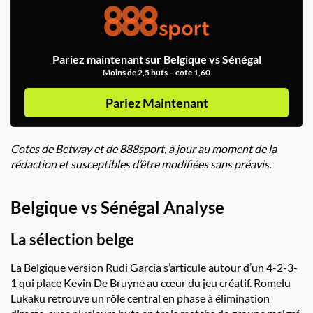
Pariez maintenant sur Belgique vs Sénégal
Moins de 2,5 buts – cote 1,60
Pariez Maintenant
Cotes de Betway et de 888sport,
à jour au moment de la
rédaction et susceptibles d’être modifiées sans préavis.
Belgique vs Sénégal Analyse
La sélection belge
La Belgique version Rudi Garcia s’articule autour d’un 4-2-3-
1 qui place Kevin De Bruyne au cœur du jeu créatif. Romelu
Lukaku retrouve un rôle central en phase à élimination