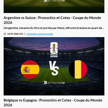
Argentine vs Suisse : Pronostics et Cotes - Coupe du Monde
2026
L’Argentine, tenante du titre et portée par Messi, affronte la Suisse en quart de
finale le 11 juillet à Kansas City : la Nati, privée de son meilleur buteur Johan
Jul 09, 2026 4:01
pronostics coupe du monde
Manzambi, mise sur sa solidité défensive pour créer la surprise.
Belgique vs Espagne : Pronostics et Cotes - Coupe du Monde
2026