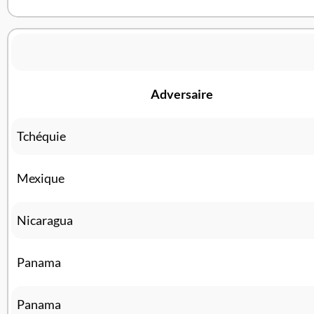
Adversaire
Tchéquie
Mexique
Nicaragua
Panama
Panama