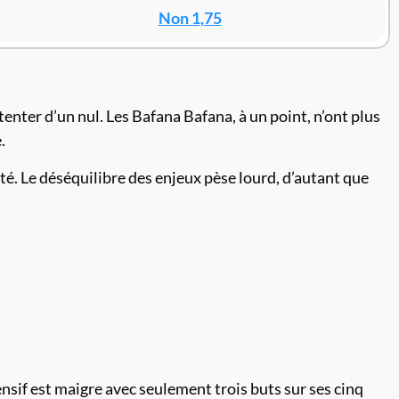
Non 1,75
enter d’un nul. Les Bafana Bafana, à un point, n’ont plus
.
té. Le déséquilibre des enjeux pèse lourd, d’autant que
ensif est maigre avec seulement trois buts sur ses cinq