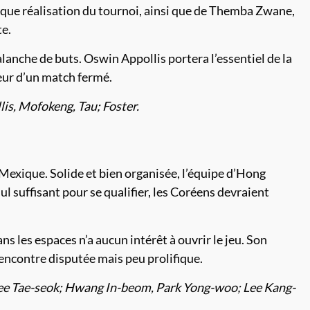
ique réalisation du tournoi, ainsi que de Themba Zwane,
te.
alanche de buts. Oswin Appollis portera l’essentiel de la
eur d’un match fermé.
is, Mofokeng, Tau; Foster.
 Mexique. Solide et bien organisée, l’équipe d’Hong
l suffisant pour se qualifier, les Coréens devraient
s les espaces n’a aucun intérêt à ouvrir le jeu. Son
encontre disputée mais peu prolifique.
e Tae-seok; Hwang In-beom, Park Yong-woo; Lee Kang-