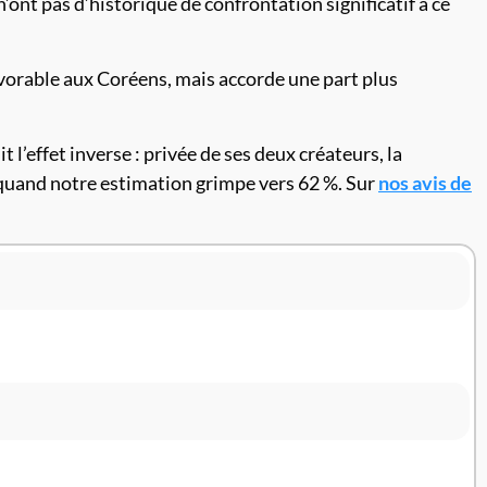
ont pas d’historique de confrontation significatif à ce
avorable aux Coréens, mais accorde une part plus
 l’effet inverse : privée de ses deux créateurs, la
, quand notre estimation grimpe vers 62 %. Sur
nos avis de