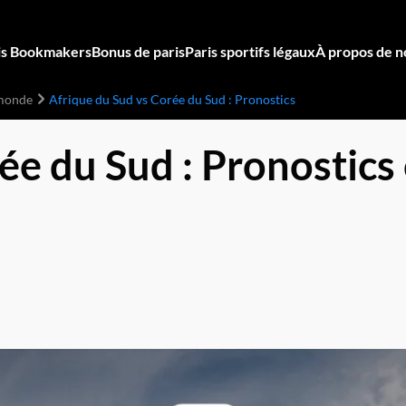
is Bookmakers
Bonus de paris
Paris sportifs légaux
À propos de n
 monde
Afrique du Sud vs Corée du Sud : Pronostics
ée du Sud : Pronostics