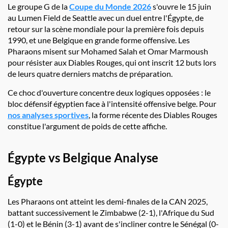
Le groupe G de la
Coupe du Monde 2026
s'ouvre le 15 juin
au Lumen Field de Seattle avec un duel entre l'Égypte, de
retour sur la scène mondiale pour la première fois depuis
1990, et une Belgique en grande forme offensive. Les
Pharaons misent sur Mohamed Salah et Omar Marmoush
pour résister aux Diables Rouges, qui ont inscrit 12 buts lors
de leurs quatre derniers matchs de préparation.
Ce choc d'ouverture concentre deux logiques opposées : le
bloc défensif égyptien face à l'intensité offensive belge. Pour
nos analyses sportives
, la forme récente des Diables Rouges
constitue l'argument de poids de cette affiche.
Égypte vs Belgique Analyse
Égypte
Les Pharaons ont atteint les demi-finales de la CAN 2025,
battant successivement le Zimbabwe (2-1), l'Afrique du Sud
(1-0) et le Bénin (3-1) avant de s'incliner contre le Sénégal (0-