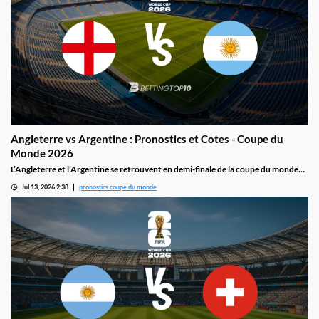
Angleterre vs Argentine : Pronostics et Cotes - Coupe du
Monde 2026
L’Angleterre et l’Argentine se retrouvent en demi-finale de la coupe du monde
2026 le 15 juillet à Dallas, deux équipes qui ont produit le football le plus
Jul 13, 2026 2:38
pronostics coupe du monde
prolifique du tournoi. Lionel Messi, vingt buts en coupe du monde dont un triplé
dès le premier match, affronte une sélection anglaise portée par Jude
Bellingham, auteur de quatre buts dans la phase à élimination directe.