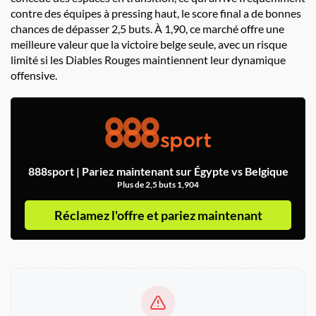
contre des équipes à pressing haut, le score final a de bonnes
chances de dépasser 2,5 buts. À 1,90, ce marché offre une
meilleure valeur que la victoire belge seule, avec un risque
limité si les Diables Rouges maintiennent leur dynamique
offensive.
888sport | Pariez maintenant sur Égypte vs Belgique
Plus de 2,5 buts 1,904
Réclamez l'offre et pariez maintenant