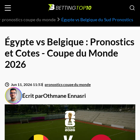
pronostics coupe du monde
Égypte vs Belgique du Sud Pronostics
Égypte vs Belgique : Pronostics
et Cotes - Coupe du Monde
2026
Jun 11, 2026 11:53
pronostics coupe du monde
Écrit par
Othmane Ennasri