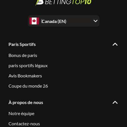
Canada (EN)
Paris Sportifs
Bonus de paris
paris sportifs légaux
Avis Bookmakers
Coupe du monde 26
À propos de nous
Notre équipe
Contactez-nous