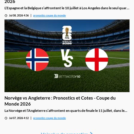
2026
L’Espagne et la Belgique s’affrontent le 10 juillet à Los Angeles dans le seul quart
de finale entièrement européen de cette cCoupe du mMonde 2026. La Roja
Jul 08, 2026 4:36
pronostics coupe du monde
présente la meilleure défense du tournoi avec zéro but concédé en cinq matchs,
face à des Diables Rouges portés par leur victoire 4-1 contre les États-Unis.
Norvège vs Angleterre : Pronostics et Cotes - Coupe du
Monde 2026
La Norvège et l’Angleterre s’affrontent en quarts de finale le 11 juillet, dans le
duel le plus imprévisible de ce stade de la compétition. Haaland compte sept
Jul 07, 2026 4:12
pronostics coupe du monde
buts depuis le coup d’envoi du tournoi et les Three Lions ont arraché leur
qualification à dix contre onze face au Mexique