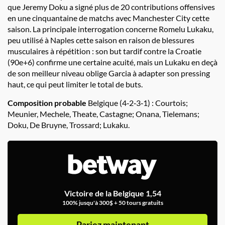
que Jeremy Doku a signé plus de 20 contributions offensives
en une cinquantaine de matchs avec Manchester City cette
saison. La principale interrogation concerne Romelu Lukaku,
peu utilisé à Naples cette saison en raison de blessures
musculaires à répétition : son but tardif contre la Croatie
(90e+6) confirme une certaine acuité, mais un Lukaku en deçà
de son meilleur niveau oblige Garcia à adapter son pressing
haut, ce qui peut limiter le total de buts.
Composition probable
Belgique (4‑2‑3‑1) : Courtois;
Meunier, Mechele, Theate, Castagne; Onana, Tielemans;
Doku, De Bruyne, Trossard; Lukaku.
Victoire de la Belgique 1,54
100% jusqu'à 300$ + 50 tours gratuits
Pariez maintenant