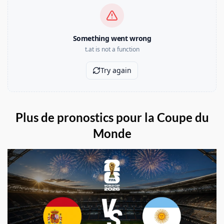
Plus de pronostics pour la Coupe du
Monde