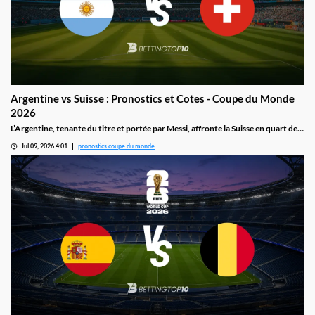
Argentine vs Suisse : Pronostics et Cotes - Coupe du Monde
2026
L’Argentine, tenante du titre et portée par Messi, affronte la Suisse en quart de
finale le 11 juillet à Kansas City : la Nati, privée de son meilleur buteur Johan
Jul 09, 2026 4:01
pronostics coupe du monde
Manzambi, mise sur sa solidité défensive pour créer la surprise.