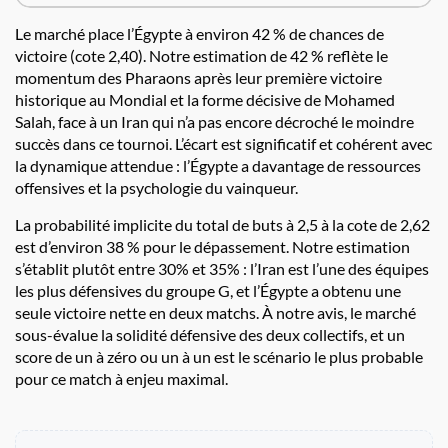
Le marché place l’Égypte à environ 42 % de chances de
victoire (cote 2,40). Notre estimation de 42 % reflète le
momentum des Pharaons après leur première victoire
historique au Mondial et la forme décisive de Mohamed
Salah, face à un Iran qui n’a pas encore décroché le moindre
succès dans ce tournoi. L’écart est significatif et cohérent avec
la dynamique attendue : l’Égypte a davantage de ressources
offensives et la psychologie du vainqueur.
La probabilité implicite du total de buts à 2,5 à la cote de 2,62
est d’environ 38 % pour le dépassement. Notre estimation
s’établit plutôt entre 30% et 35% : l’Iran est l’une des équipes
les plus défensives du groupe G, et l’Égypte a obtenu une
seule victoire nette en deux matchs. À notre avis, le marché
sous-évalue la solidité défensive des deux collectifs, et un
score de un à zéro ou un à un est le scénario le plus probable
pour ce match à enjeu maximal.