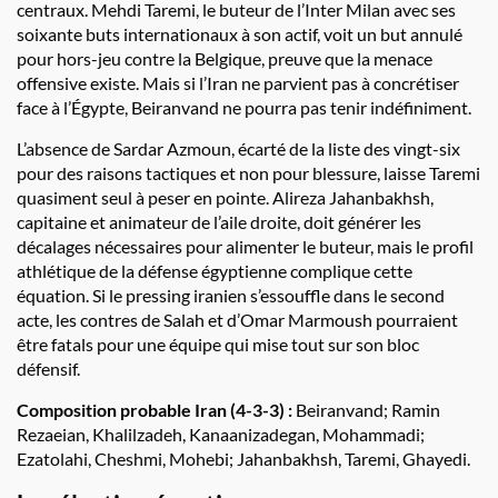
centraux. Mehdi Taremi, le buteur de l’Inter Milan avec ses
soixante buts internationaux à son actif, voit un but annulé
pour hors-jeu contre la Belgique, preuve que la menace
offensive existe. Mais si l’Iran ne parvient pas à concrétiser
face à l’Égypte, Beiranvand ne pourra pas tenir indéfiniment.
L’absence de Sardar Azmoun, écarté de la liste des vingt-six
pour des raisons tactiques et non pour blessure, laisse Taremi
quasiment seul à peser en pointe. Alireza Jahanbakhsh,
capitaine et animateur de l’aile droite, doit générer les
décalages nécessaires pour alimenter le buteur, mais le profil
athlétique de la défense égyptienne complique cette
équation. Si le pressing iranien s’essouffle dans le second
acte, les contres de Salah et d’Omar Marmoush pourraient
être fatals pour une équipe qui mise tout sur son bloc
défensif.
Composition probable Iran (4-3-3) :
Beiranvand; Ramin
Rezaeian, Khalilzadeh, Kanaanizadegan, Mohammadi;
Ezatolahi, Cheshmi, Mohebi; Jahanbakhsh, Taremi, Ghayedi.