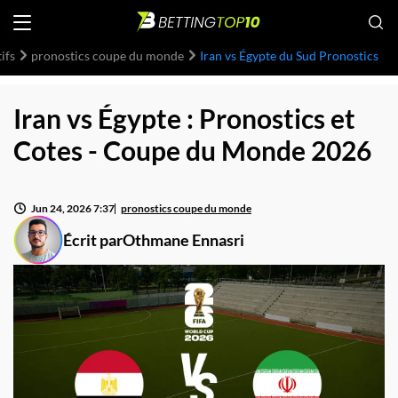
ifs
pronostics coupe du monde
Iran vs Égypte du Sud Pronostics
Iran vs Égypte : Pronostics et
Cotes - Coupe du Monde 2026
Jun 24, 2026 7:37
pronostics coupe du monde
Écrit par
Othmane Ennasri