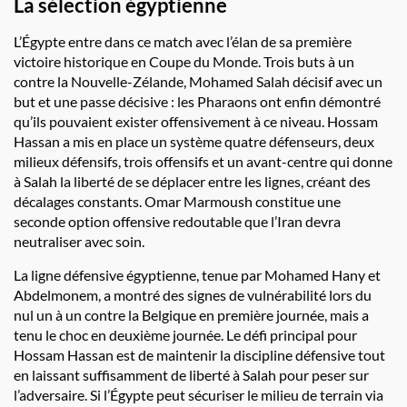
La sélection égyptienne
L’Égypte entre dans ce match avec l’élan de sa première
victoire historique en Coupe du Monde. Trois buts à un
contre la Nouvelle-Zélande, Mohamed Salah décisif avec un
but et une passe décisive : les Pharaons ont enfin démontré
qu’ils pouvaient exister offensivement à ce niveau. Hossam
Hassan a mis en place un système quatre défenseurs, deux
milieux défensifs, trois offensifs et un avant-centre qui donne
à Salah la liberté de se déplacer entre les lignes, créant des
décalages constants. Omar Marmoush constitue une
seconde option offensive redoutable que l’Iran devra
neutraliser avec soin.
La ligne défensive égyptienne, tenue par Mohamed Hany et
Abdelmonem, a montré des signes de vulnérabilité lors du
nul un à un contre la Belgique en première journée, mais a
tenu le choc en deuxième journée. Le défi principal pour
Hossam Hassan est de maintenir la discipline défensive tout
en laissant suffisamment de liberté à Salah pour peser sur
l’adversaire. Si l’Égypte peut sécuriser le milieu de terrain via