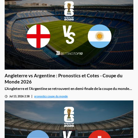
Angleterre vs Argentine : Pronostics et Cotes - Coupe du
Monde 2026
L’Angleterre et l’Argentine se retrouvent en demi-finale de la coupe du monde
2026 le 15 juillet à Dallas, deux équipes qui ont produit le football le plus
Jul 13, 2026 2:38
pronostics coupe du monde
prolifique du tournoi. Lionel Messi, vingt buts en coupe du monde dont un triplé
dès le premier match, affronte une sélection anglaise portée par Jude
Bellingham, auteur de quatre buts dans la phase à élimination directe.