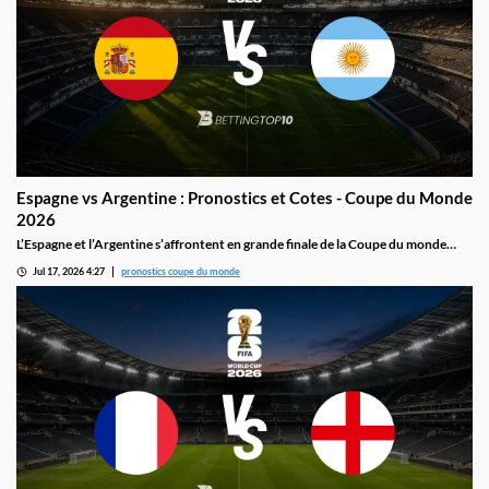
Espagne vs Argentine : Pronostics et Cotes - Coupe du Monde
2026
L’Espagne et l’Argentine s’affrontent en grande finale de la Coupe du monde
2026 le 19 juillet au MetLife Stadium : la machine défensive espagnole, invaincue
Jul 17, 2026 4:27
pronostics coupe du monde
en sept matchs, face à un Lionel Messi auteur de huit buts dans ce tournoi.