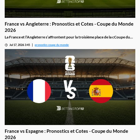
France vs Angleterre : Pronostics et Cotes - Coupe du Monde
2026
La France et l’Angleterre s’affrontent pour la troisième place de la cCoupe du
mMonde 2026 le 18 juillet : Mbappé et Kane en tête d’affiche, avec Saliba
Jul 17, 2026 3:45
pronostics coupe du monde
incertain et Rice à surveiller pour un match qui promet d’être ouvert.
France vs Espagne : Pronostics et Cotes - Coupe du Monde
2026