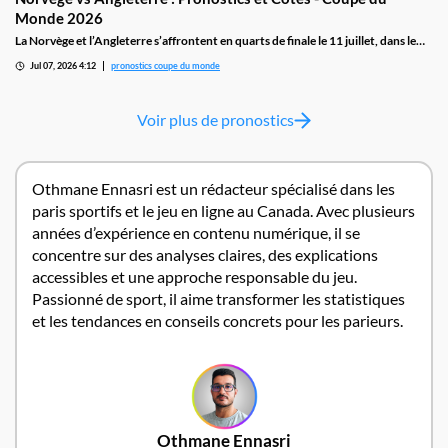
Monde 2026
La Norvège et l’Angleterre s’affrontent en quarts de finale le 11 juillet, dans le
duel le plus imprévisible de ce stade de la compétition. Haaland compte sept
Jul 07, 2026 4:12
pronostics coupe du monde
buts depuis le coup d’envoi du tournoi et les Three Lions ont arraché leur
qualification à dix contre onze face au Mexique
Voir plus de pronostics
Othmane Ennasri est un rédacteur spécialisé dans les
paris sportifs et le jeu en ligne au Canada. Avec plusieurs
années d’expérience en contenu numérique, il se
concentre sur des analyses claires, des explications
accessibles et une approche responsable du jeu.
Passionné de sport, il aime transformer les statistiques
et les tendances en conseils concrets pour les parieurs.
Othmane Ennasri