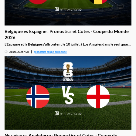
Belgique vs Espagne : Pronostics et Cotes - Coupe du Monde
2026
L’Espagne et la Belgique s’affrontent le 10 juillet à Los Angeles dans le seul quart
de finale entièrement européen de cette cCoupe du mMonde 2026. La Roja
Jul 08, 2026 4:36
pronostics coupe du monde
présente la meilleure défense du tournoi avec zéro but concédé en cinq matchs,
face à des Diables Rouges portés par leur victoire 4-1 contre les États-Unis.
Norvège vs Angleterre : Pronostics et Cotes - Coupe du