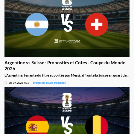
Argentine vs Suisse : Pronostics et Cotes - Coupe du Monde
2026
L’Argentine, tenante du titre et portée par Messi, affronte la Suisse en quart de
finale le 11 juillet à Kansas City : la Nati, privée de son meilleur buteur Johan
Jul 09, 2026 4:01
pronostics coupe du monde
Manzambi, mise sur sa solidité défensive pour créer la surprise.