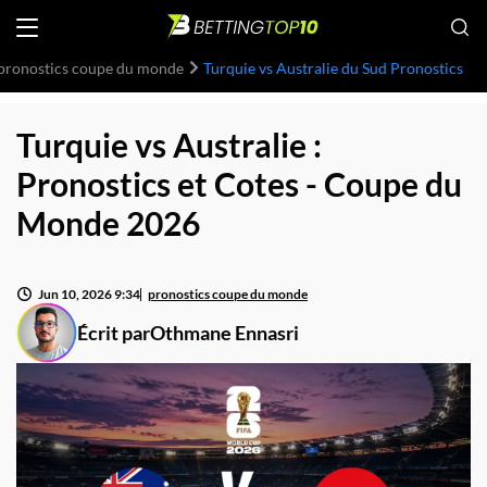
pronostics coupe du monde
Turquie vs Australie du Sud Pronostics
Turquie vs Australie :
Pronostics et Cotes - Coupe du
Monde 2026
Jun 10, 2026 9:34
pronostics coupe du monde
Écrit par
Othmane Ennasri