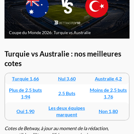
Coupe du Monde 2026: Turquie vs Australie
Turquie vs Australie : nos meilleures
cotes
Turquie 1,66
Nul 3,60
Australie 4,2
Plus de 2,5 buts
Moins de 2,5 buts
2,5 Buts
1;94
1,76
Les deux équipes
Oui 1,90
Non 1,80
marquent
Cotes de
Betway
, à jour au moment de la rédaction,