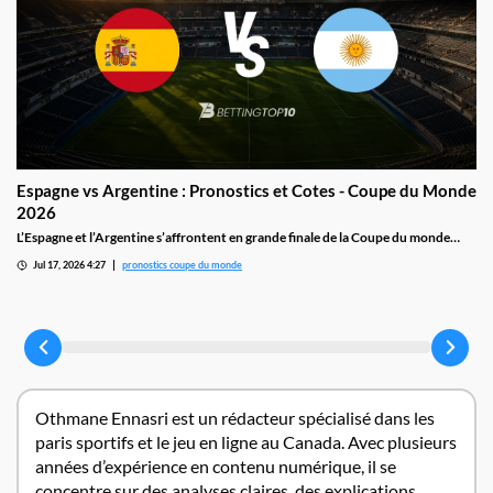
Espagne vs Argentine : Pronostics et Cotes - Coupe du Monde
2026
L’Espagne et l’Argentine s’affrontent en grande finale de la Coupe du monde
2026 le 19 juillet au MetLife Stadium : la machine défensive espagnole, invaincue
Jul 17, 2026 4:27
pronostics coupe du monde
en sept matchs, face à un Lionel Messi auteur de huit buts dans ce tournoi.
Othmane Ennasri est un rédacteur spécialisé dans les
paris sportifs et le jeu en ligne au Canada. Avec plusieurs
années d’expérience en contenu numérique, il se
concentre sur des analyses claires, des explications