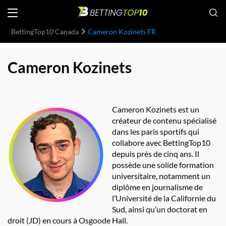
BettingTop10 Canada
Cameron Kozinets FR
Cameron Kozinets
Cameron Kozinets est un
créateur de contenu spécialisé
dans les paris sportifs qui
collabore avec BettingTop10
depuis près de cinq ans. Il
possède une solide formation
universitaire, notamment un
diplôme en journalisme de
l’Université de la Californie du
Sud, ainsi qu’un doctorat en
droit (JD) en cours à Osgoode Hall.