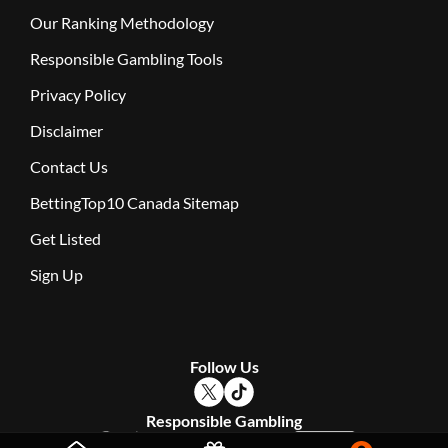
Our Ranking Methodology
Responsible Gambling Tools
Privacy Policy
Disclaimer
Contact Us
BettingTop10 Canada Sitemap
Get Listed
Sign Up
Follow Us
Responsible Gambling