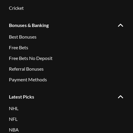
Cricket
Bonuses & Banking
Best Bonuses
Free Bets
Free Bets No Deposit
Referral Bonuses
Payment Methods
Latest Picks
NHL
NFL
NBA