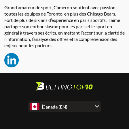
Grand amateur de sport, Cameron soutient avec passion
toutes les équipes de Toronto, en plus des Chicago Bears.
Fort de plus de six ans d’expérience en paris sportifs, il aime
partager son enthousiasme pour les paris et le sport en
général à travers ses écrits, en mettant l’accent sur la clarté de
l’information, l’analyse des offres et la compréhension des
enjeux pour les parieurs.
Canada (EN)