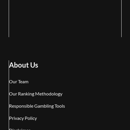
About Us
Our Team
Our Ranking Methodology
Responsible Gambling Tools
Privacy Policy