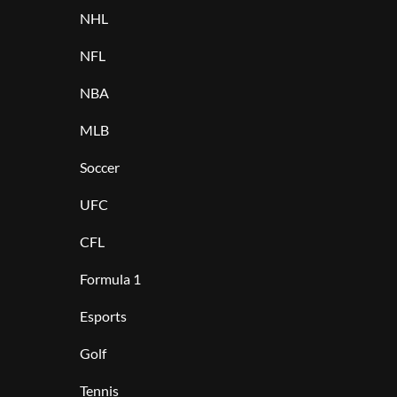
NHL
NFL
NBA
MLB
Soccer
UFC
CFL
Formula 1
Esports
Golf
Tennis