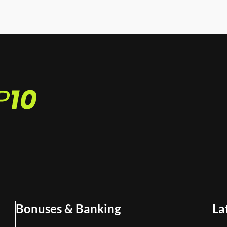
Bonuses & Banking
La