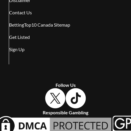
Disclaimer
Contact Us
BettingTop10 Canada Sitemap
Get Listed
Sign Up
Follow Us
Responsible Gambling