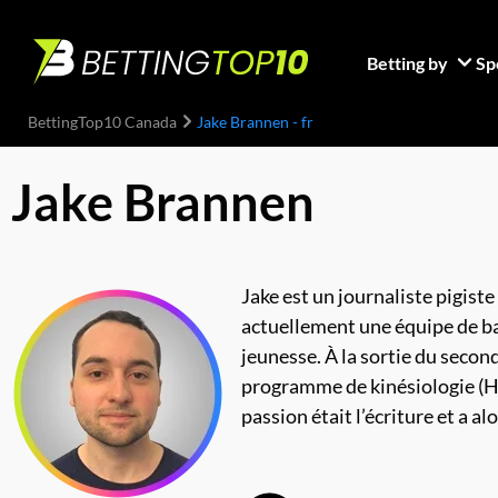
Betting by
Sp
BettingTop10 Canada
Jake Brannen - fr
Jake Brannen
Jake est un journaliste pigiste
actuellement une équipe de ba
jeunesse. À la sortie du secon
programme de kinésiologie (Hum
passion était l’écriture et a a